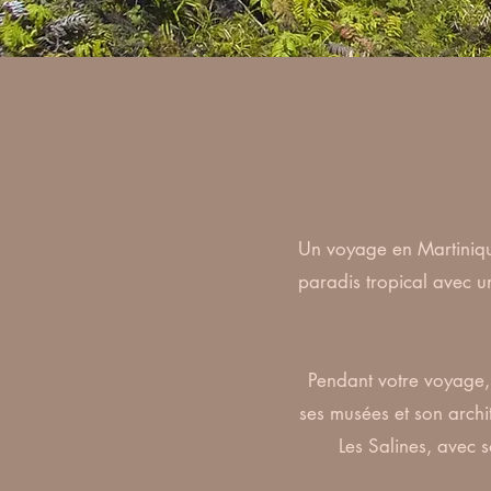
Un voyage en Martinique
paradis tropical avec u
Pendant votre voyage, 
ses musées et son archi
Les Salines, avec s