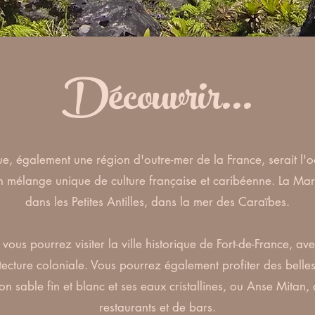
Découvrir...
, également une région d'outre-mer de la France, serait l'
n mélange unique de culture française et caribéenne. La Marti
dans les Petites Antilles, dans la mer des Caraïbes.
vous pourrez visiter la ville historique de Fort-de-France, av
tecture coloniale. Vous pourrez également profiter des belle
on sable fin et blanc et ses eaux cristallines, ou Anse Mitan,
restaurants et de bars.