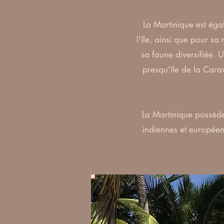
La Martinique est éga
l'île, ainsi que pour sa
sa faune diversifiée.
presqu'île de la Carav
La Martinique possède
indiennes et européen