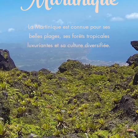
Martinique
La Martinique est connue pour ses
belles plages, ses forêts tropicales
luxuriantes et sa culture diversifiée.