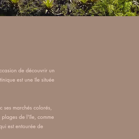
occasion de découvrir un
nique est une île située
ec ses marchés colorés,
s plages de l'île, comme
 qui est entourée de