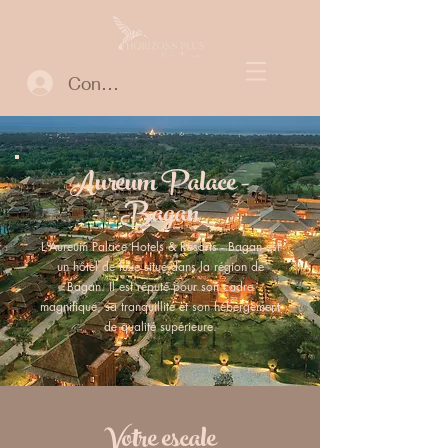
Connexion
Aureum Palace -
Bagan
L'Aureum Palace Hotels & Resorts - Bagan est
un hôtel de luxe situé dans la région de
Bagan. Il est réputé pour son cadre
magnifique, sa tranquillité et son hébergement
de qualité supérieure.
Votre escale