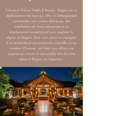
L'Aureum Palace Hotels & Resorts - Bagan est un
établissement de luxe qui offre un hébergement
confortable, une cuisine délicieuse, des
installations de loisirs relaxantes et un
emplacement exceptionnel pour explorer la
région de Bagan. Que vous soyez un voyageur
à la recherche d'une escapade culturelle ou un
amateur d'histoire, cet hôtel vous offrira une
expérience unique et mémorable lors de votre
séjour à Bagan, au Myanmar.