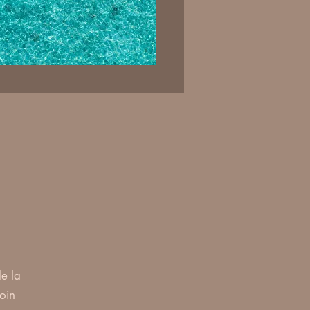
e la
coin