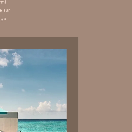
rmi
e sur
age.