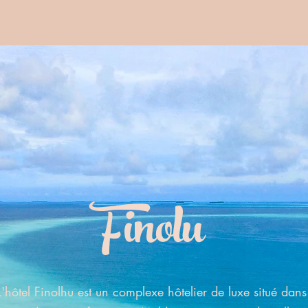
Accueil
À propos
Nos voyages
Groupes
Sur mesur
Finolu
L'hôtel Finolhu est un complexe hôtelier de luxe situé dans