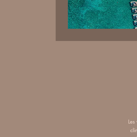
Les
cli