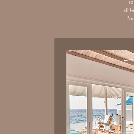
sa
diff
l'o