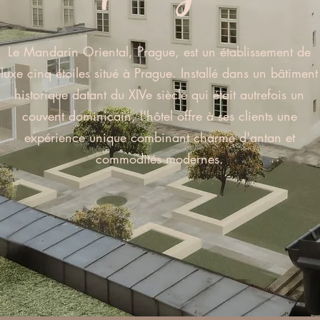
Le Mandarin Oriental, Prague, est un établissement de
luxe cinq étoiles situé à Prague. Installé dans un bâtiment
historique datant du XIVe siècle qui était autrefois un
couvent dominicain, l'hôtel offre à ses clients une
expérience unique combinant charme d'antan et
commodités modernes.