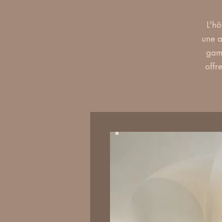
L'hô
une a
gamm
offr