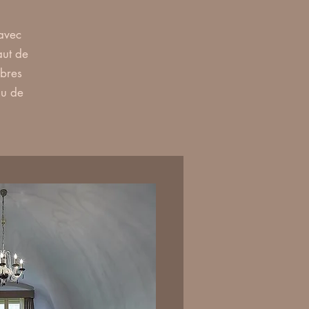
 avec
aut de
mbres
au de