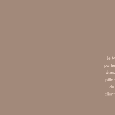
Le M
parti
dans 
pitto
du 
clien