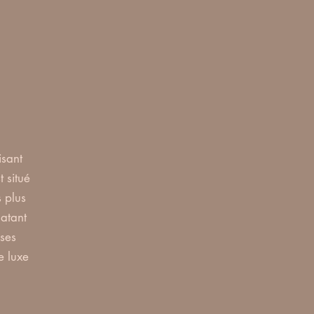
isant
 situé
s plus
datant
 ses
e luxe