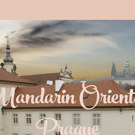
Accueil
À propos
Nos voyages
Groupes
Sur mesur
andarin Orient
Prague