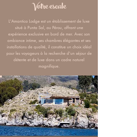
Votre escale
L'Amantica Lodge est un établissement de luxe
situé à Punta Sal, au Pérou, offrant une
expérience exclusive en bord de mer. Avec son
ambiance intime, ses chambres élégantes et ses
installations de qualité, il constitue un choix idéal
pour les voyageurs à la recherche d'un séjour de
détente et de luxe dans un cadre naturel
magnifique.