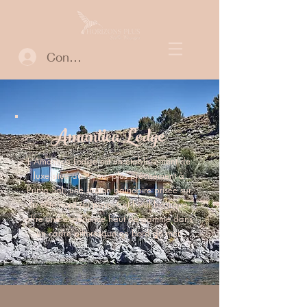
Connexion
Amantica Lodge
L'Amantica Lodge est un établissement de
luxe situé au Pérou, plus précisément à
Punta Sal, une station balnéaire prisée sur
la côte nord du pays. Cet hôtel boutique
offre une expérience haut de gamme dans
un cadre pittoresque en bord de mer.